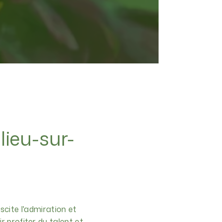
lieu-sur-
scite l'admiration et
r profiter du talent et