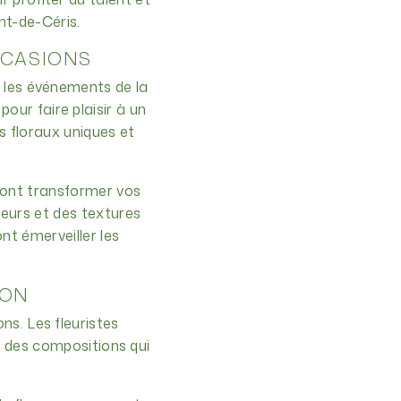
ent-de-Céris.
CCASIONS
s les événements de la
our faire plaisir à un
s floraux uniques et
uront transformer vos
leurs et des textures
nt émerveiller les
ION
ns. Les fleuristes
ir des compositions qui