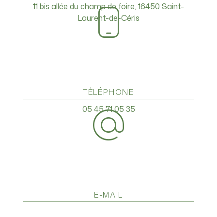
11 bis allée du champ de foire, 16450 Saint-
Laurent-de-Céris
TÉLÉPHONE
05 45 71 05 35
E-MAIL
a16.michaud@gmail.com