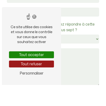
Vous n'êtes pas un robot, veuillez répondre à cette
Ce site utilise des cookies
question : combien font deux plus sept ?
et vous donne le contrôle
sur ceux que vous
souhaitez activer
Tout accepter
Tout refuser
Personnaliser
En cochant cette case, j'accepte les conditions
particulières ci-dessous **