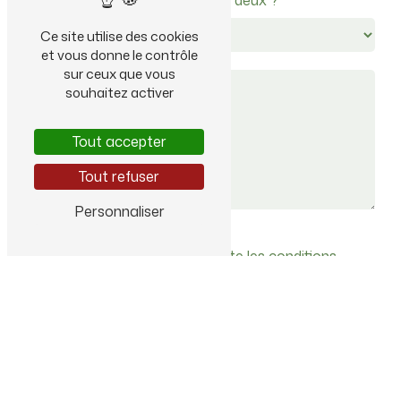
Ce site utilise des cookies
et vous donne le contrôle
sur ceux que vous
souhaitez activer
Tout accepter
Tout refuser
Personnaliser
En cochant cette case, j'accepte les conditions
particulières ci-dessous **
Envoyer
** Les données personnelles communiquées sont nécessaires aux fins de vous
contacter et sont enregistrées dans un fichier informatisé. Elles sont destinées à
Les fleurs d'Amélie et ses sous-traitants dans le seul but de répondre à votre