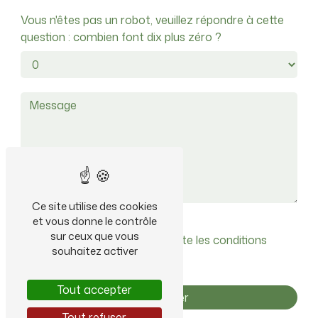
Vous n'êtes pas un robot, veuillez répondre à cette
question : combien font dix plus zéro ?
Ce site utilise des cookies
et vous donne le contrôle
sur ceux que vous
En cochant cette case, j'accepte les conditions
souhaitez activer
particulières ci-dessous **
Tout accepter
Envoyer
Tout refuser